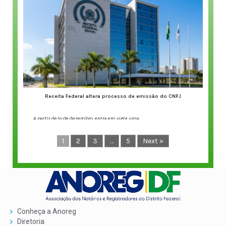
Publicação aponta salto
de eficiência e economia
para o cidadão por meio
do trabalho dos
cartórios de RTD e RCPJ
Nos últimos anos, as
especialidades
consolidaram a
Receita Federal altera processo de emissão do CNPJ
digitalização dos serviços
Continue lendo...
A partir de 1º de dezembro, entra em vigor uma
Continue lendo...
1
2
3
…
5
Next »
Conheça a Anoreg
Diretoria