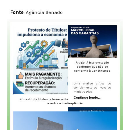
Fonte
: Agência Senado
Artigo: A interpretação
conforme que não se
conforma à Constituição
Uma análise crítica do
complemento ao voto do
Ministro Dias
Continue lendo...
Protesto de Títulos: a ferramenta que impulsiona a economia
e reduz a inadimplência
A inadimplência no Brasil virou um ruído de fundo constante,
Continue lendo...