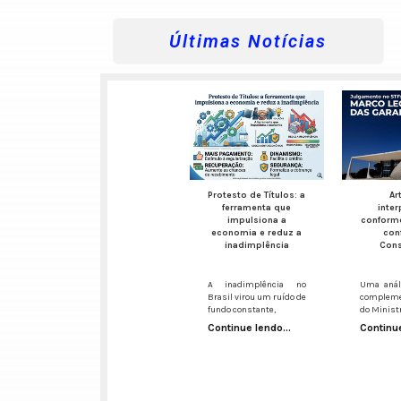
Últimas Notícias
Protesto de Títulos: a
Ar
ferramenta que
inte
impulsiona a
conform
economia e reduz a
con
inadimplência
Cons
A inadimplência no
Uma análi
Brasil virou um ruído de
compleme
fundo constante,
do Minist
Continue lendo...
Continue