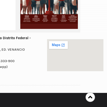
 Distrito Federal -
, ED. VENANCIO
0.333-900
 98625-2074 (wpp)