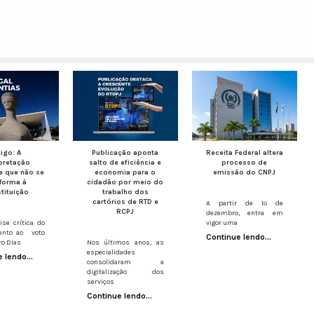
tigo: A
Publicação aponta
Receita Federal altera
rpretação
salto de eficiência e
processo de
e que não se
economia para o
emissão do CNPJ
forma à
cidadão por meio do
tituição
trabalho dos
cartórios de RTD e
A partir de 1º de
RCPJ
dezembro, entra em
se crítica do
vigor uma
nto ao voto
Continue lendo...
ro Dias
Nos últimos anos, as
especialidades
 lendo...
consolidaram a
digitalização dos
serviços
Continue lendo...