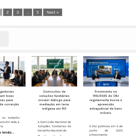
2
3
…
5
Next »
egedorias
Comissões de
Provimento nº
tam boas
soluções fundiárias
196/2025 do CNJ
icas para
iniciam diálogo para
regulamenta busca e
de correição
mediação em terra
apreensão
indígena em RO
extrajudicial de bens
móveis
 no trabalho
vo e em rede, a
A Comissão Nacional de
ria
Soluções Fundiárias do
O CNJ publicou em 4 de
Conselho Nacional de
junho de 2025
 lendo...
o Provimento