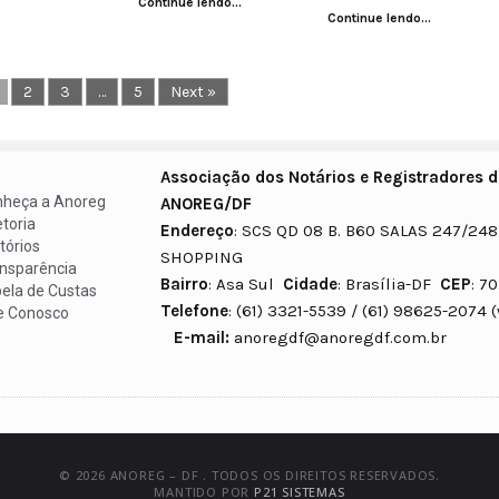
Continue lendo...
Continue lendo...
2
3
…
5
Next »
Associação dos Notários e Registradores do
heça a Anoreg
ANOREG/DF
etoria
Endereço
: SCS QD 08 B. B60 SALAS 247/248
tórios
SHOPPING
nsparência
Bairro
: Asa Sul
Cidade
: Brasília-DF
CEP
: 7
ela de Custas
Telefone
: (61) 3321-5539 / (61)
e Conosco
E-mail:
anoregdf@anoregdf.com.br
© 2026 ANOREG – DF . TODOS OS DIREITOS RESERVADOS.
MANTIDO POR
P21 SISTEMAS