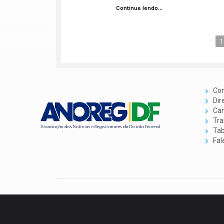
Continue lendo...
1
Con
Dir
Car
Tra
Tab
Fal