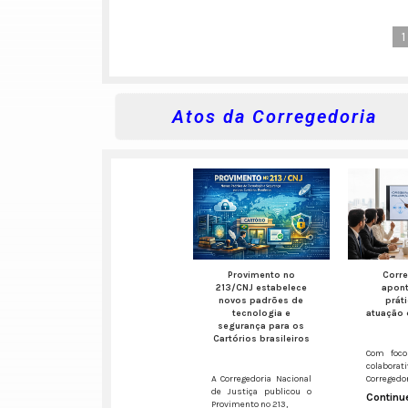
1
Atos da Corregedoria
Provimento nº
Corr
213/CNJ estabelece
apon
novos padrões de
prát
tecnologia e
atuação 
segurança para os
Cartórios brasileiros
Com foco
colaborati
A Corregedoria Nacional
Corregedo
de Justiça publicou o
Continue
Provimento nº 213,