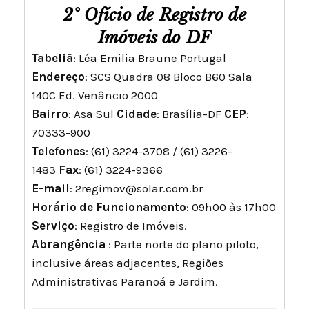
2° Ofício de Registro de
Imóveis do DF
Tabeliã
: Léa Emilia Braune Portugal
Endereço
: SCS Quadra 08 Bloco B60 Sala
140C Ed. Venâncio 2000
Bairro
: Asa Sul
Cidade
: Brasília-DF
CEP
:
70333-900
Telefones
: (61) 3224-3708 / (61) 3226-
1483
Fax
: (61) 3224-9366
E-mail
:
2regimov@solar.com.br
Horário de Funcionamento
: 09h00 às 17h00
Serviço
: Registro de Imóveis.
Abrangência
: Parte norte do plano piloto,
inclusive áreas adjacentes, Regiões
Administrativas Paranoá e Jardim.