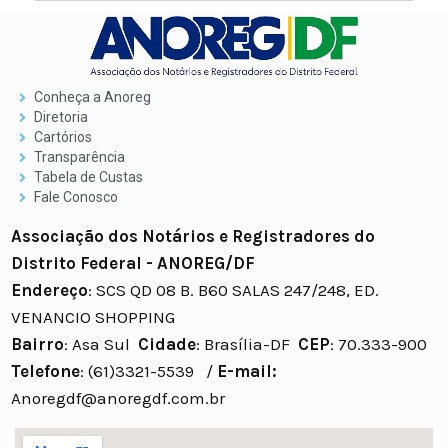
Conheça a Anoreg
Diretoria
Cartórios
Transparência
Tabela de Custas
Fale Conosco
Associação dos Notários e Registradores do
Distrito Federal - ANOREG/DF
Endereço
: SCS QD 08 B. B60 SALAS 247/248, ED.
VENANCIO SHOPPING
Bairro
: Asa Sul
Cidade
: Brasília-DF
CEP
: 70.333-900
Telefone
: (61)3321-5539 /
E-mail:
Anoregdf@anoregdf.com.br