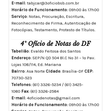
E-mail
:
tabjcar@3oficiobsb.com.br
Horário de Funcionamento
: 09h00 às 17h00
Serviço
: Notas, Procuração, Escritura,
Reconhecimento de Firma, Autenticação de
Fotocópias, Testamento, Protesto de Títulos.
4° Ofício de Notas do DF
Tabelião
: Evaldo Feitosa dos Santos
Endereço
: SEP/N QD 504 Bl.C Nº 31 – 1º Pav.
Lojas 108/114, Ed. Mariana
Bairro
: Asa Norte
Cidade
: Brasília-DF
CEP
:
70730-523
Telefones
: (61) 3326-5234 / (61) 3425-
1080
Fax
: (61) 3326-2584
E-mail
:
4oficiodenotas@gmail.com
Horário de Funcionamento
: 09h00 às 17h00