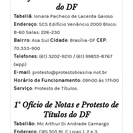
do DF
Tabeliã
: Ionara Pacheco de Lacerda Gaioso
Endereço
: SCS Edifício Venâncio 2000 Bloco:
B-60 Salas: 226-230
Bairro
: Asa Sul
Cidade
: Brasília-DF
CEP
:
70.333-900
Telefones
: (61) 3202-9210 / (61) 99855-8767
(wpp)
E-mail
:
protesto@protestobrasilia.not.br
Horário de Funcionamento
: 09h00 às 17h00
Serviço
: Protesto de Títulos.
1° Ofício de Notas e Protesto de
Títulos do DF
Tabelião
: Mc Arthur Di Andrade Camargo
Endereço
: CRS 505 Bl. C Lojas 1, 2 e 3.