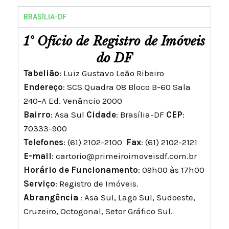
BRASÍLIA-DF
1° Ofício de Registro de Imóveis
do DF
Tabelião
: Luiz Gustavo Leão Ribeiro
Endereço
: SCS Quadra 08 Bloco B-60 Sala
240-A Ed. Venâncio 2000
Bairro
: Asa Sul
Cidade
: Brasília-DF
CEP
:
70333-900
Telefones
: (61) 2102-2100
Fax
: (61) 2102-2121
E-mail
:
cartorio@primeiroimoveisdf.com.br
Horário de Funcionamento
: 09h00 às 17h00
Serviço
: Registro de Imóveis.
Abrangência
: Asa Sul, Lago Sul, Sudoeste,
Cruzeiro, Octogonal, Setor Gráfico Sul.