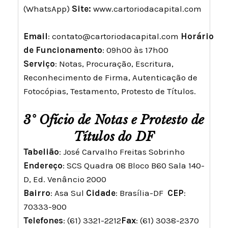
(WhatsApp)
Site:
www.cartoriodacapital.com
Email
:
contato@cartoriodacapital.com
Horário
de Funcionamento
: 09h00 às 17h00
Serviço
: Notas, Procuração, Escritura,
Reconhecimento de Firma, Autenticação de
Fotocópias, Testamento, Protesto de Títulos.
3° Ofício de Notas e Protesto de
Títulos do DF
Tabelião
: José Carvalho Freitas Sobrinho
Endereço
: SCS Quadra 08 Bloco B60 Sala 140-
D, Ed. Venâncio 2000
Bairro
: Asa Sul
Cidade
: Brasília-DF
CEP
:
70333-900
Telefones
: (61) 3321-2212
Fax
: (61) 3038-2370