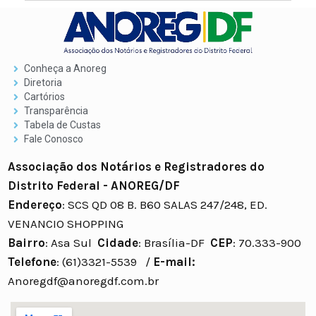
Conheça a Anoreg
Diretoria
Cartórios
Transparência
Tabela de Custas
Fale Conosco
Associação dos Notários e Registradores do
Distrito Federal - ANOREG/DF
Endereço
: SCS QD 08 B. B60 SALAS 247/248, ED.
VENANCIO SHOPPING
Bairro
: Asa Sul
Cidade
: Brasília-DF
CEP
: 70.333-900
Telefone
: (61)3321-5539 /
E-mail:
Anoregdf@anoregdf.com.br