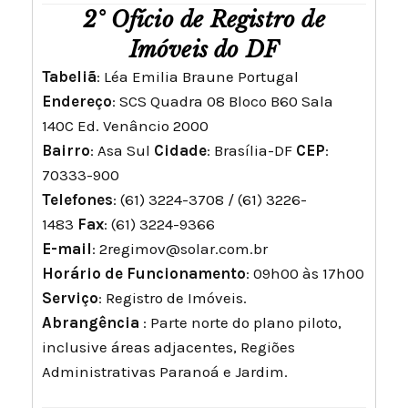
2° Ofício de Registro de
Imóveis do DF
Tabeliã
: Léa Emilia Braune Portugal
Endereço
: SCS Quadra 08 Bloco B60 Sala
140C Ed. Venâncio 2000
Bairro
: Asa Sul
Cidade
: Brasília-DF
CEP
:
70333-900
Telefones
: (61) 3224-3708 / (61) 3226-
1483
Fax
: (61) 3224-9366
E-mail
:
2regimov@solar.com.br
Horário de Funcionamento
: 09h00 às 17h00
Serviço
: Registro de Imóveis.
Abrangência
: Parte norte do plano piloto,
inclusive áreas adjacentes, Regiões
Administrativas Paranoá e Jardim.