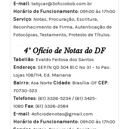
E-mail
:
tabjcar@3oficiobsb.com.br
Horário de Funcionamento
: 09h00 às 17h00
Serviço
: Notas, Procuração, Escritura,
Reconhecimento de Firma, Autenticação de
Fotocópias, Testamento, Protesto de Títulos.
4° Ofício de Notas do DF
Tabelião
: Evaldo Feitosa dos Santos
Endereço
: SEP/N QD 504 Bl.C Nº 31 – 1º Pav.
Lojas 108/114, Ed. Mariana
Bairro
: Asa Norte
Cidade
: Brasília-DF
CEP
:
70730-523
Telefones
: (61) 3326-5234 / (61) 3425-
1080
Fax
: (61) 3326-2584
E-mail
:
4oficiodenotas@gmail.com
Horário de Funcionamento
: 09h00 às 17h00