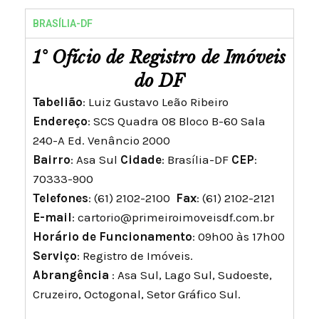
BRASÍLIA-DF
1° Ofício de Registro de Imóveis
do DF
Tabelião
: Luiz Gustavo Leão Ribeiro
Endereço
: SCS Quadra 08 Bloco B-60 Sala
240-A Ed. Venâncio 2000
Bairro
: Asa Sul
Cidade
: Brasília-DF
CEP
:
70333-900
Telefones
: (61) 2102-2100
Fax
: (61) 2102-2121
E-mail
:
cartorio@primeiroimoveisdf.com.br
Horário de Funcionamento
: 09h00 às 17h00
Serviço
: Registro de Imóveis.
Abrangência
: Asa Sul, Lago Sul, Sudoeste,
Cruzeiro, Octogonal, Setor Gráfico Sul.