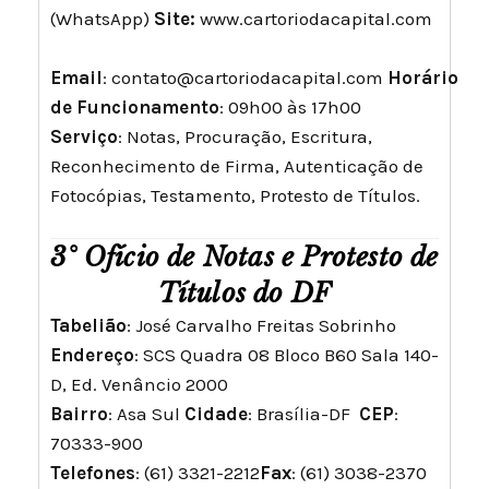
(WhatsApp)
Site:
www.cartoriodacapital.com
Email
:
contato@cartoriodacapital.com
Horário
de Funcionamento
: 09h00 às 17h00
Serviço
: Notas, Procuração, Escritura,
Reconhecimento de Firma, Autenticação de
Fotocópias, Testamento, Protesto de Títulos.
3° Ofício de Notas e Protesto de
Títulos do DF
Tabelião
: José Carvalho Freitas Sobrinho
Endereço
: SCS Quadra 08 Bloco B60 Sala 140-
D, Ed. Venâncio 2000
Bairro
: Asa Sul
Cidade
: Brasília-DF
CEP
:
70333-900
Telefones
: (61) 3321-2212
Fax
: (61) 3038-2370