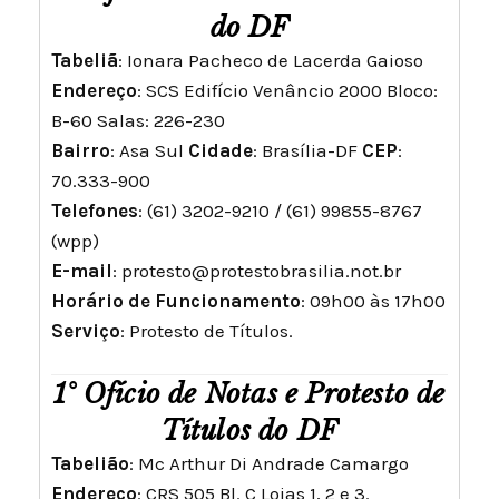
do DF
Tabeliã
: Ionara Pacheco de Lacerda Gaioso
Endereço
: SCS Edifício Venâncio 2000 Bloco:
B-60 Salas: 226-230
Bairro
: Asa Sul
Cidade
: Brasília-DF
CEP
:
70.333-900
Telefones
: (61) 3202-9210 / (61) 99855-8767
(wpp)
E-mail
:
protesto@protestobrasilia.not.br
Horário de Funcionamento
: 09h00 às 17h00
Serviço
: Protesto de Títulos.
1° Ofício de Notas e Protesto de
Títulos do DF
Tabelião
: Mc Arthur Di Andrade Camargo
Endereço
: CRS 505 Bl. C Lojas 1, 2 e 3.