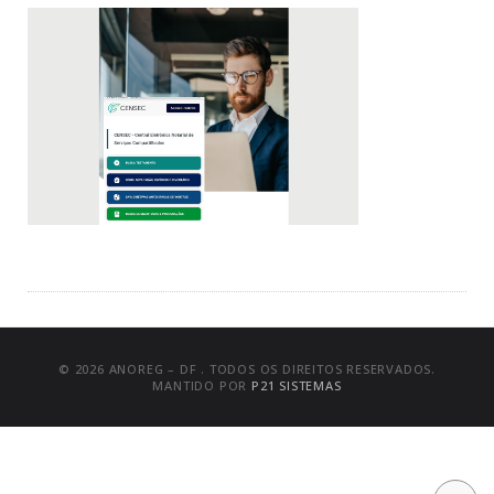
© 2026 ANOREG – DF . TODOS OS DIREITOS RESERVADOS.
MANTIDO POR
P21 SISTEMAS