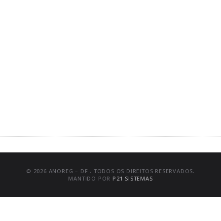
© 2026 ANOREG – DF . TODOS OS DIREITOS RESERVADOS.
MANTIDO POR
P21 SISTEMAS